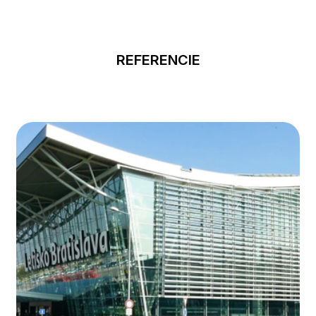
REFERENCIE
Naše
úspešné
projekt