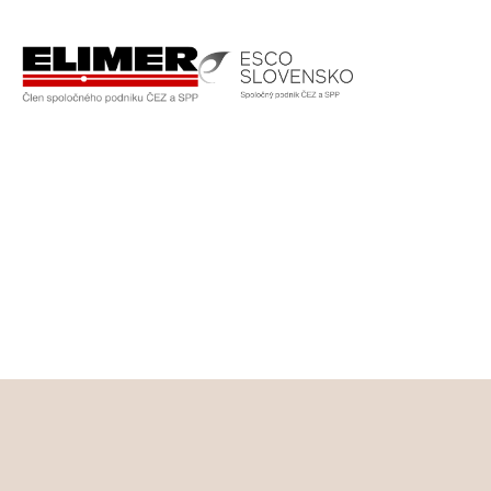
Prestížni
 klienti
Pracujeme s najväčšími stavebnými a technol
slovenskom trhu.
Galéria