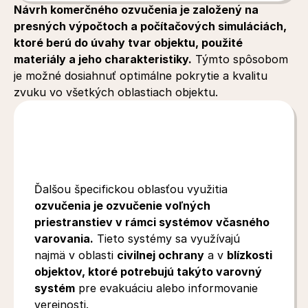
Návrh komerčného ozvučenia je založený na 
presných výpočtoch a počítačových simuláciách, 
ktoré berú do úvahy tvar objektu, použité 
materiály a jeho charakteristiky.
 Týmto spôsobom 
je možné dosiahnuť optimálne pokrytie a kvalitu 
zvuku vo všetkých oblastiach objektu.
Ozvučenie
voľných
priestranstiev
a
civilná
ochrana
Ďalšou špecifickou oblasťou využitia 
ozvučenia je ozvučenie voľných 
priestranstiev v rámci systémov včasného 
varovania.
 Tieto systémy sa využívajú 
najmä v oblasti 
civilnej ochrany
 a v 
blízkosti 
objektov, ktoré potrebujú takýto varovný 
systém
 pre evakuáciu alebo informovanie 
verejnosti.