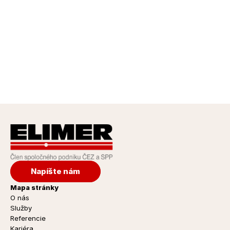
AMT, s.r.o. Nové Mesto nad Váhom – výrobná hala 
s administratívou
Nové Mesto nad Váhom
Zobraziť projekt 
Napíšte nám
Mapa stránky
O nás
Služby
Referencie
Kariéra