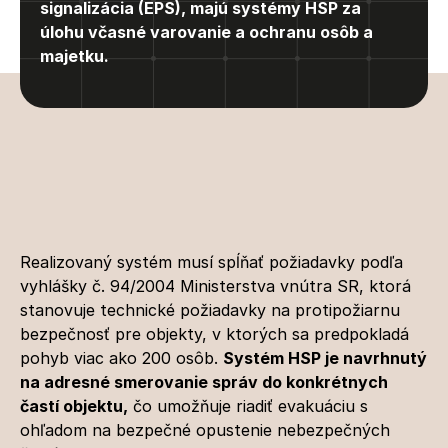
signalizácia (EPS), majú systémy HSP za 
úlohu včasné varovanie a ochranu osôb a 
majetku.
Požiadavky
na
systém
HSP
Realizovaný systém musí spĺňať požiadavky podľa 
vyhlášky č. 94/2004 Ministerstva vnútra SR, ktorá 
stanovuje technické požiadavky na protipožiarnu 
bezpečnosť pre objekty, v ktorých sa predpokladá 
pohyb viac ako 200 osôb. 
Systém HSP je navrhnutý 
na adresné smerovanie správ do konkrétnych 
častí objektu,
 čo umožňuje riadiť evakuáciu s 
ohľadom na bezpečné opustenie nebezpečných 