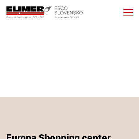
Prestížni
 klienti
Pracujeme s najväčšími stavebnými a 
technologickými spoločnosťami na slovenskom 
trhu.
Viac
Europa Shopping center 