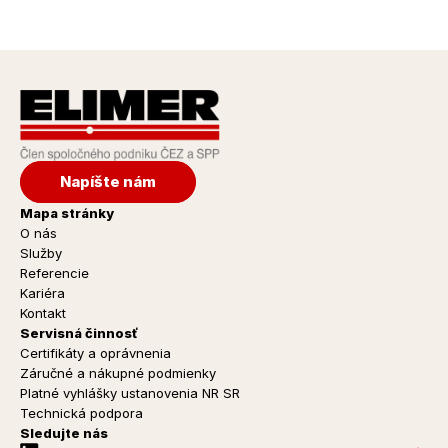
Administratívna budova a sklad
Napíšte nám
Dubnica nad Váhom
Mapa stránky
O nás
Zobraziť projekt 
Služby
Referencie
Kariéra
Kontakt
Servisná činnosť
Certifikáty a oprávnenia
Záručné a nákupné podmienky
Platné vyhlášky ustanovenia NR SR
Technická podpora
Sledujte nás